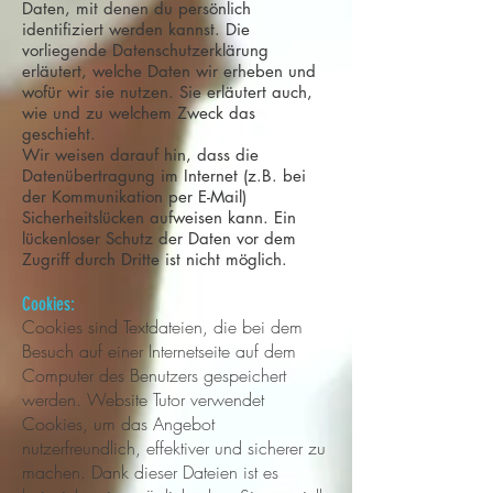
Daten, mit denen du persönlich
identifiziert werden kannst. Die
vorliegende Datenschutzerklärung
erläutert, welche Daten wir erheben und
wofür wir sie nutzen. Sie erläutert auch,
wie und zu welchem Zweck das
geschieht.
Wir weisen darauf hin, dass die
Datenübertragung im Internet (z.B. bei
der Kommunikation per E-Mail)
Sicherheitslücken aufweisen kann. Ein
lückenloser Schutz der Daten vor dem
Zugriff durch Dritte ist nicht möglich.
Cookies:
Cookies sind Textdateien, die bei dem
Besuch auf einer Internetseite auf dem
Computer des Benutzers gespeichert
werden. Website Tutor verwendet
Cookies, um das Angebot
nutzerfreundlich, effektiver und sicherer zu
machen. Dank dieser Dateien ist es