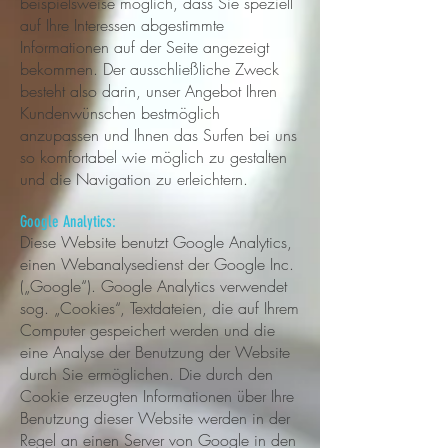
beispielsweise möglich, dass Sie speziell
auf Ihre Interessen abgestimmte
Informationen auf der Seite angezeigt
bekommen. Der ausschließliche Zweck
besteht also darin, unser Angebot Ihren
Kundenwünschen bestmöglich
anzupassen und Ihnen das Surfen bei uns
so komfortabel wie möglich zu gestalten
und die Navigation zu erleichtern.
Google Analytics:
Diese Website benutzt Google Analytics,
einen Webanalysedienst der Google Inc.
(„Google“). Google Analytics verwendet
sog. „Cookies“, Textdateien, die auf Ihrem
Computer gespeichert werden und die
eine Analyse der Benutzung der Website
durch Sie ermöglichen. Die durch den
Cookie erzeugten Informationen über Ihre
Benutzung dieser Website werden in der
Regel an einen Server von Google in den