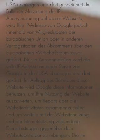
USA übertragen und dort gespeichert. Im
Falle der Aktivierung der IP-
Anonymisierung auf dieser Webseite,
wird Ihre IP-Adresse von Google jedoch
innerhalb von Mitgliedstaaten der
Europäischen Union oder in anderen
Vertragsstaaten des Abkommens über den
Europäischen Wirtschaftsraum zuvor
gekürzt. Nur in Ausnahmefällen wird die
volle IP-Adresse an einen Server von
Google in den USA übertragen und dort
gekürzt. Im Auftrag des Betreibers dieser
Website wird Google diese Informationen
benutzen, um Ihre Nutzung der Website
auszuwerten, um Reports über die
Websiteaktivitäten zusammenzustellen
und um weitere mit der Websitenutzung
und der Internetnutzung verbundene
Dienstleistungen gegenüber dem
Websitebetreiber zu erbringen. Die im