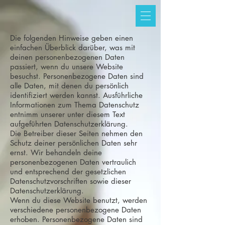
Die folgenden Hinweise geben einen
einfachen Überblick darüber, was mit
deinen personenbezogenen Daten
passiert, wenn du unsere Website
besuchst. Personenbezogene Daten sind
alle Daten, mit denen du persönlich
identifiziert werden kannst. Ausführliche
Informationen zum Thema Datenschutz
entnimm unserer unter diesem Text
aufgeführten Datenschutzerklärung.
Die Betreiber dieser Seiten nehmen den
Schutz deiner persönlichen Daten sehr
ernst. Wir behandeln deine
personenbezogenen Daten vertraulich
und entsprechend der gesetzlichen
Datenschutzvorschriften sowie dieser
Datenschutzerklärung.
Wenn du diese Website benutzt, werden
verschiedene personenbezogene Daten
erhoben. Personenbezogene Daten sind