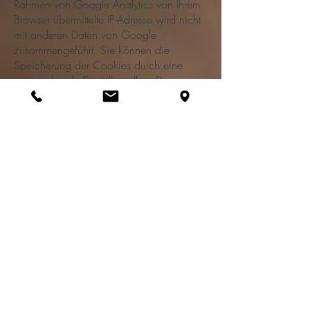
Rahmen von Google Analytics von Ihrem
Browser übermittelte IP-Adresse wird nicht
mit anderen Daten von Google
zusammengeführt. Sie können die
Speicherung der Cookies durch eine
entsprechende Einstellung Ihrer Browser-
Software verhindern; wir weisen Sie
jedoch darauf hin, dass Sie in diesem Fall
gegebenenfalls nicht sämtliche Funktionen
dieser Website vollumfänglich werden
nutzen können. Sie können darüber
hinaus die Erfassung der durch das
Cookie erzeugten und auf Ihre Nutzung
der Website bezogenen Daten (inkl. Ihrer
IP-Adresse) an Google sowie die
Verarbeitung dieser Daten durch Google
verhindern, indem sie das unter dem
folgenden Link
(
http://tools.google.com/dlpage/gaopt
out?hl=de
) verfügbare Browser-Plugin
herunterladen und installieren.